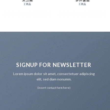
未分類
多件優惠
2 商品
3 商品
SIGNUP FOR NEWSLETTER
Lorem ipsum dolor sit amet, consectetuer adipiscing
elit, sed diam nonumm.
(insert contact form here)