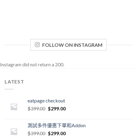
FOLLOW ON INSTAGRAM
Instagram did not return a 200.
LATEST
eatpage checkout
$
399.00
$
299.00
測試多件優惠下單和Addon
$
399.00
$
299.00