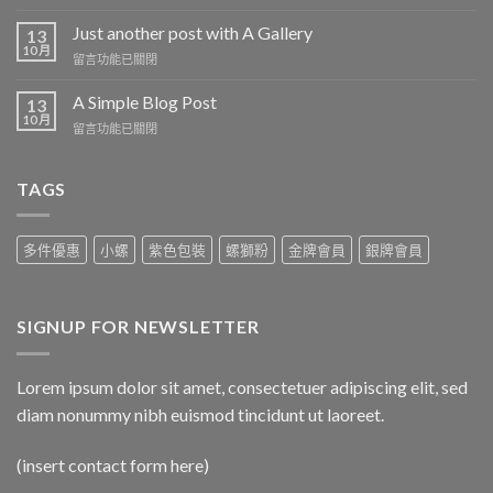
〈Welcome
篇
to
Just another post with A Gallery
13
文
Flatsome〉
10 月
章〉
在
留言功能已關閉
中
中
〈Just
another
A Simple Blog Post
13
post
10 月
在
留言功能已關閉
with
〈A
A
Simple
Gallery〉
Blog
TAGS
中
Post〉
中
多件優惠
小螺
紫色包裝
螺獅粉
金牌會員
銀牌會員
SIGNUP FOR NEWSLETTER
Lorem ipsum dolor sit amet, consectetuer adipiscing elit, sed
diam nonummy nibh euismod tincidunt ut laoreet.
(insert contact form here)