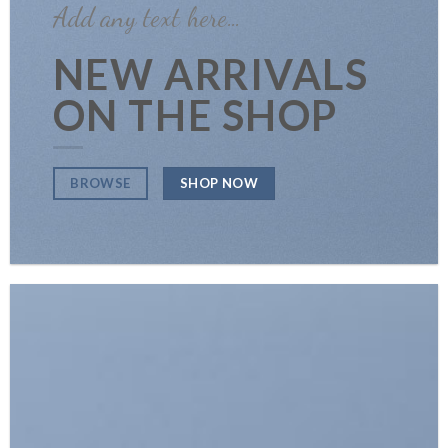
Add any text here…
NEW ARRIVALS
ON THE SHOP
SHOP NOW
BROWSE