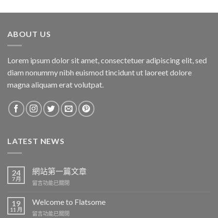
ABOUT US
Lorem ipsum dolor sit amet, consectetuer adipiscing elit, sed
diam nonummy nibh euismod tincidunt ut laoreet dolore
magna aliquam erat volutpat.
LATEST NEWS
網站第一篇文章
24
7 月
在
留言功能已關閉
〈網
站
Welcome to Flatsome
19
第
11 月
在
留言功能已關閉
一