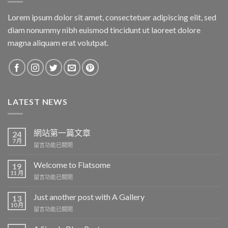
Lorem ipsum dolor sit amet, consectetuer adipiscing elit, sed
diam nonummy nibh euismod tincidunt ut laoreet dolore
magna aliquam erat volutpat.
LATEST NEWS
網站第一篇文章
24
7 月
在
留言功能已關閉
〈網
站
Welcome to Flatsome
19
第
11 月
在
留言功能已關閉
一
〈Welcome
篇
to
Just another post with A Gallery
13
文
Flatsome〉
10 月
章〉
在
留言功能已關閉
中
中
〈Just
another