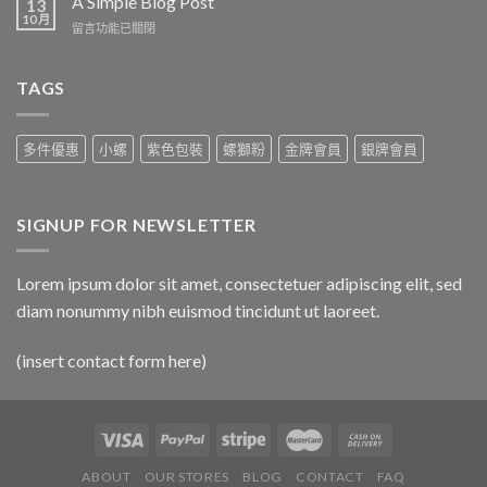
A Simple Blog Post
13
post
10 月
在
留言功能已關閉
with
〈A
A
Simple
Gallery〉
Blog
TAGS
中
Post〉
中
多件優惠
小螺
紫色包裝
螺獅粉
金牌會員
銀牌會員
SIGNUP FOR NEWSLETTER
Lorem ipsum dolor sit amet, consectetuer adipiscing elit, sed
diam nonummy nibh euismod tincidunt ut laoreet.
(insert contact form here)
ABOUT
OUR STORES
BLOG
CONTACT
FAQ