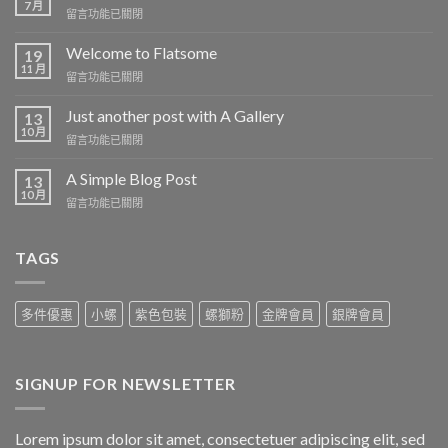
7 月
在
留言功能已關閉
〈網
站
Welcome to Flatsome
19
第
11 月
在
留言功能已關閉
一
〈Welcome
篇
to
Just another post with A Gallery
13
文
Flatsome〉
10 月
章〉
在
留言功能已關閉
中
中
〈Just
another
A Simple Blog Post
13
post
10 月
在
留言功能已關閉
with
〈A
A
Simple
Gallery〉
Blog
TAGS
中
Post〉
中
多件優惠
小螺
紫色包裝
螺獅粉
金牌會員
銀牌會員
SIGNUP FOR NEWSLETTER
Lorem ipsum dolor sit amet, consectetuer adipiscing elit, sed