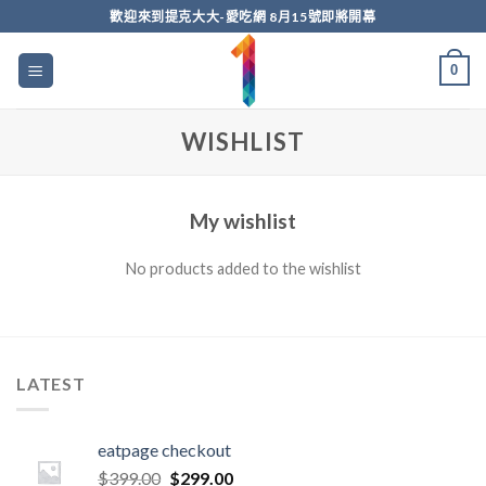
Skip
歡迎來到提克大大-愛吃網 8月15號即將開幕
to
content
0
WISHLIST
My wishlist
No products added to the wishlist
LATEST
eatpage checkout
$
399.00
$
299.00