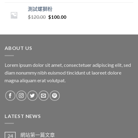
測試螺獅粉
$
120.00
$
100.00
ABOUT US
Lorem ipsum dolor sit amet, consectetuer adipiscing elit, sed
diam nonummy nibh euismod tincidunt ut laoreet dolore
magna aliquam erat volutpat.
LATEST NEWS
網站第一篇文章
24