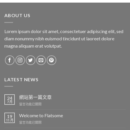
ABOUT US
Lorem ipsum dolor sit amet, consectetuer adipiscing elit, sed
diam nonummy nibh euismod tincidunt ut laoreet dolore
magna aliquam erat volutpat.
LATEST NEWS
網站第一篇文章
24
7 月
在
留言功能已關閉
〈網
站
Welcome to Flatsome
19
第
11 月
在
留言功能已關閉
一
〈Welcome
篇