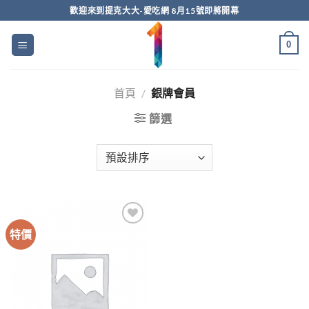
Skip
歡迎來到提克大大-愛吃網 8月15號即將開幕
to
content
0
首頁
/
銀牌會員
篩選
特價
Add to
wishlist