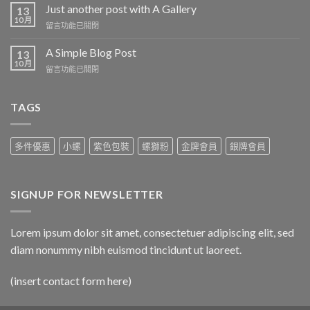
to
Just another post with A Gallery
13
文
Flatsome〉
10 月
章〉
在
留言功能已關閉
中
中
〈Just
another
A Simple Blog Post
13
post
10 月
在
留言功能已關閉
with
〈A
A
Simple
Gallery〉
Blog
TAGS
中
Post〉
中
多件優惠
小螺
紫色包裝
螺獅粉
金牌會員
銀牌會員
SIGNUP FOR NEWSLETTER
Lorem ipsum dolor sit amet, consectetuer adipiscing elit, sed
diam nonummy nibh euismod tincidunt ut laoreet.
(insert contact form here)